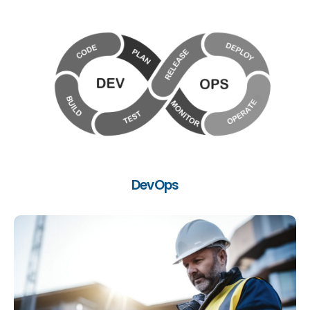
Nahtlose Integration aller IT
Entwicklungsaktivitäten und transparente
Prozesse.
DevOps
Ihre personalisierte Lösung zur
Aufgabenverwaltung.