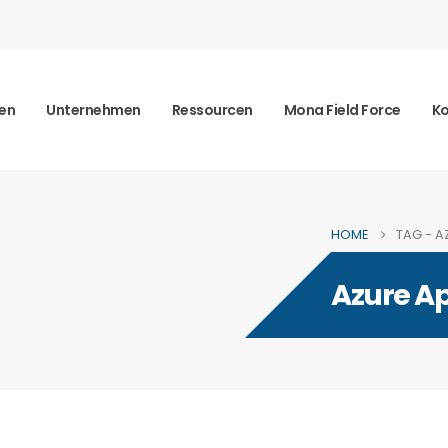
en
Unternehmen
Ressourcen
Mona Field Force
Ko
HOME
TAG -
A
Azure Ap